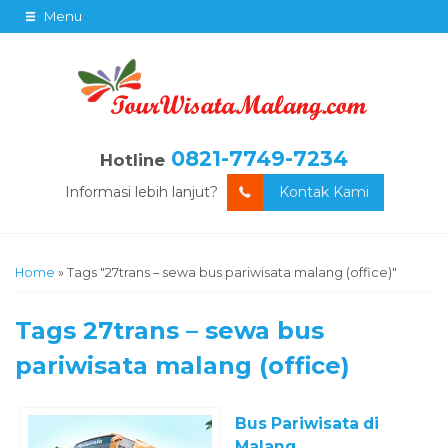
Menu
0821-7749-7234
Hotline
Informasi lebih lanjut?
Kontak Kami
Home
»
Tags "27trans – sewa bus pariwisata malang (office)"
Tags
27trans – sewa bus
pariwisata malang (office)
Bus Pariwisata di
Malang