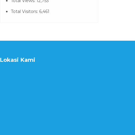
Total Views:
12,753
Total Visitors:
6,461
Lokasi Kami