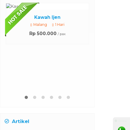
Bromo + Kawah Ijen + Baluran
Br
Malang
3 Hari 2 Malam
Harga Hubungi Kami
*Mula
Artikel
⚫ Online