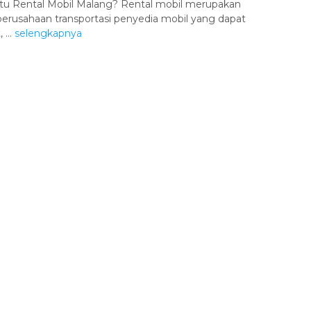
Itu Rental Mobil Malang? Rental mobil merupakan
perusahaan transportasi penyedia mobil yang dapat
...
selengkapnya
Kawah Ijen
Malang
1 Hari
Rp 500.000
/ pax