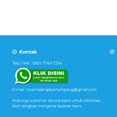
Kontak
Telp./ WA : 0821-7749-7234
E-mail : tourmalangraya.tumpang@gmail.com
Hubungi customer service kami untuk informasi
lebih lengkap mengenai layanan kami.