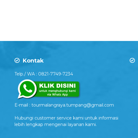
Kontak
Telp./ WA : 0821-7749-7234
E-mail : tourmalangraya.tumpang@gmail.com
Hubungi customer service kami untuk informasi
lebih lengkap mengenai layanan kami.