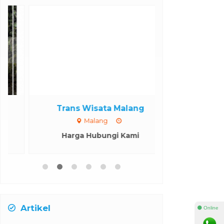
Trans Wisata Malang
Bromo
Malang
Mala
Harga Hubungi Kami
Rp 
*Mulai
Artikel
⚫ Online