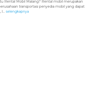
Itu Rental Mobil Malang? Rental mobil merupakan
perusahaan transportasi penyedia mobil yang dapat
l...
selengkapnya
Bromo + Madakadipura
Malang
2 Hari 1 Malam
Harga Hubungi Kami