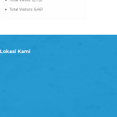
Total Views:
12,753
Total Visitors:
6,461
Lokasi Kami