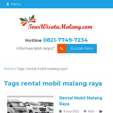
Menu
0821-7749-7234
Hotline
Informasi lebih lanjut?
Kontak Kami
Home
»
Tags "rental mobil malang raya"
Tags
rental mobil malang raya
Rental Mobil Malang
Raya
6 July 2022
652x