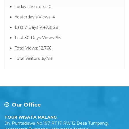
Today's Visitors:
10
Yesterday's Views:
4
Last 7 Days Views:
28
Last 30 Days Views:
95
Total Views:
12,766
Total Visitors:
6,473
Our Office
TOUR WISATA MALANG
Jln. Puntadewa No.197 RT.17 RW.12 Desa Tumpang,