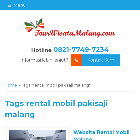
Menu
0821-7749-7234
Hotline
Informasi lebih lanjut?
Kontak Kami
Home
»
Tags "rental mobil pakisaji malang"
Tags
rental mobil pakisaji
malang
Website Rental Mobil
Malang