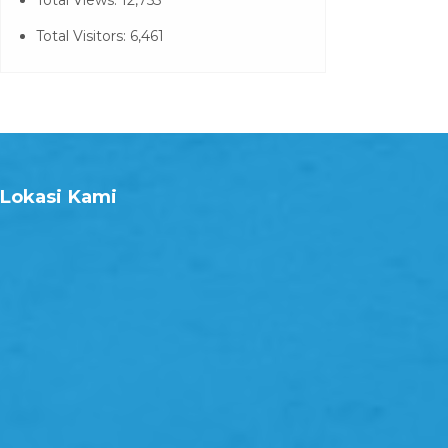
Total Views:
12,753
Total Visitors:
6,461
Lokasi Kami