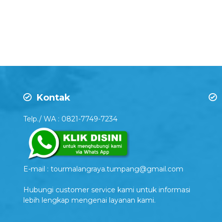
Kontak
Telp./ WA : 0821-7749-7234
E-mail : tourmalangraya.tumpang@gmail.com
Hubungi customer service kami untuk informasi
lebih lengkap mengenai layanan kami.