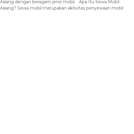
Malang dengan beragam jenis mobil. Apa Itu Sewa Mobil
Malang? Sewa mobil merupakan aktivitas penyewaan mobil
Kawan Ijen - Baluran
Malang
2 Hari 1 Malam
Harga Hubungi Kami