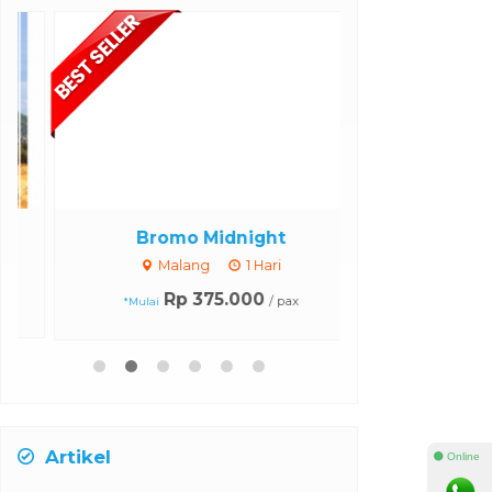
Bromo Midnight
Bromo + 
Malang
1 Hari
Malang
Harga H
Rp 375.000
/ pax
*Mulai
Artikel
⚫ Online