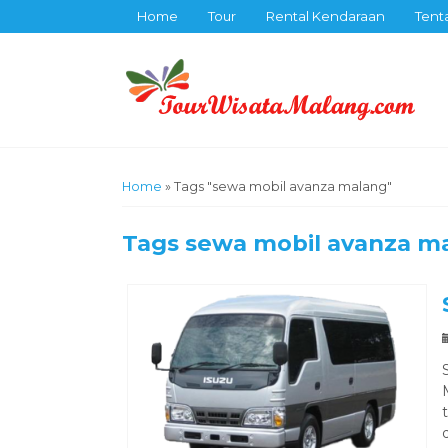
Home
Tour
Rental Kendaraan
Tent
Home
»
Tags "sewa mobil avanza malang"
Tags
sewa mobil avanza m