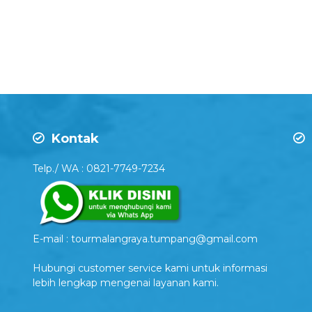
Kontak
Telp./ WA : 0821-7749-7234
E-mail : tourmalangraya.tumpang@gmail.com
Hubungi customer service kami untuk informasi
lebih lengkap mengenai layanan kami.