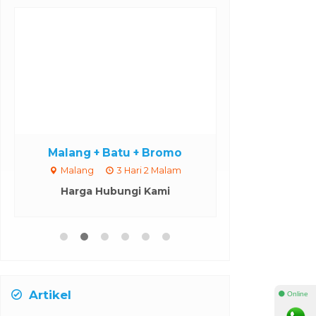
Malang + Batu + Bromo
Kawan Ij
Malang
3 Hari 2 Malam
Malang
Harga Hubungi Kami
Harga H
Artikel
⚫ Online