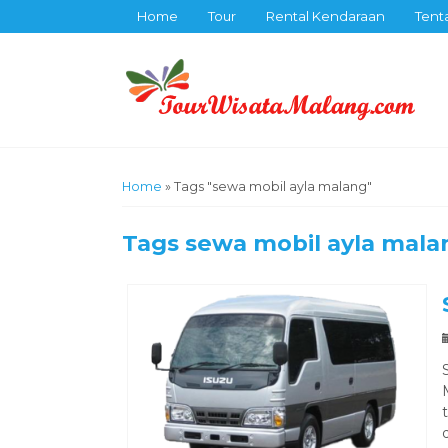
Home
Tour
Rental Kendaraan
Tent
Home
»
Tags "sewa mobil ayla malang"
Tags
sewa mobil ayla mala