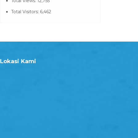
Total Views:
12,755
Total Visitors:
6,462
Lokasi Kami