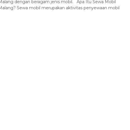
Malang dengan beragam jenis mobil. Apa Itu Sewa Mobil
Malang? Sewa mobil merupakan aktivitas penyewaan mobil
Kawah Ijen
Malang
1 Hari
Rp 500.000
/ pax