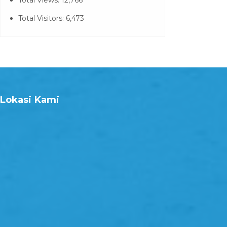
Total Views:
12,766
Total Visitors:
6,473
Lokasi Kami