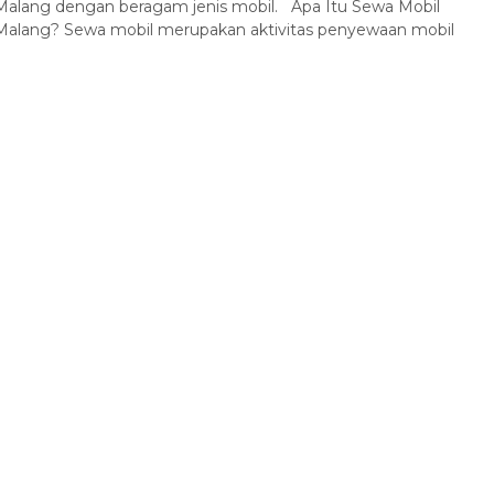
Malang dengan beragam jenis mobil. Apa Itu Sewa Mobil
Malang? Sewa mobil merupakan aktivitas penyewaan mobil
Malang + Batu + Bromo
Malang
3 Hari 2 Malam
Harga Hubungi Kami