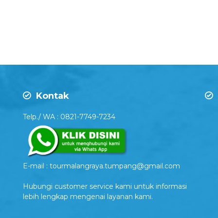
Kontak
Telp./ WA : 0821-7749-7234
E-mail : tourmalangraya.tumpang@gmail.com
Hubungi customer service kami untuk informasi
lebih lengkap mengenai layanan kami.