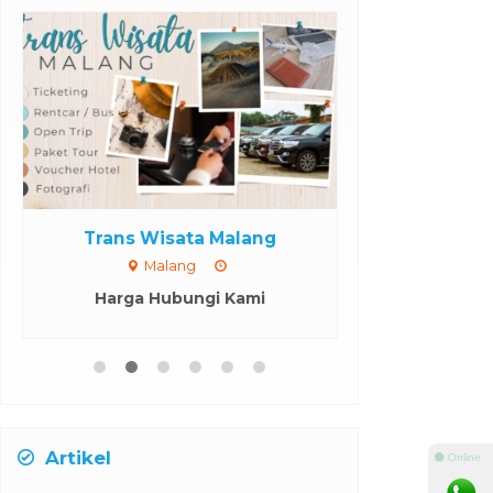
Trans Wisata Malang
Batu
Malang
Malang
Harga Hubungi Kami
Rp 1.0
Artikel
⚫ Online