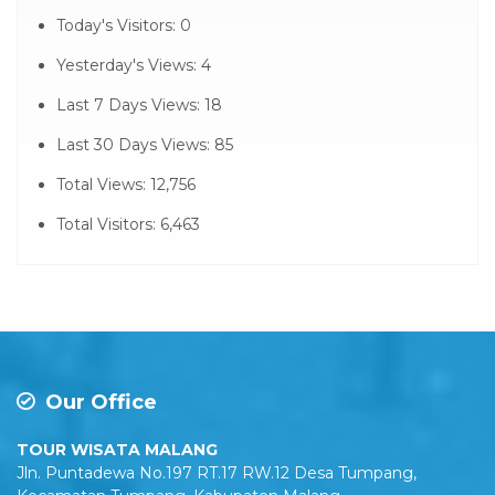
Today's Visitors:
0
Yesterday's Views:
4
Last 7 Days Views:
18
Last 30 Days Views:
85
Total Views:
12,756
Total Visitors:
6,463
Our Office
TOUR WISATA MALANG
Jln. Puntadewa No.197 RT.17 RW.12 Desa Tumpang,