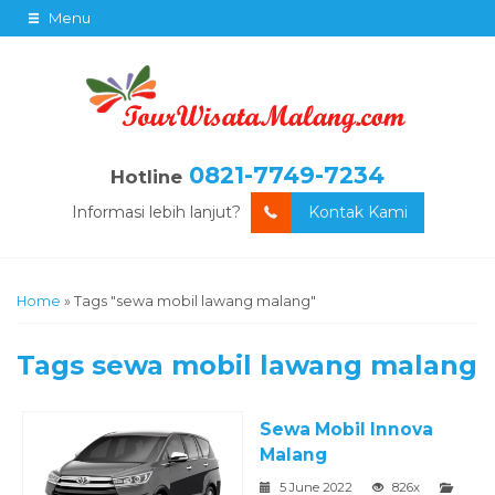
Menu
0821-7749-7234
Hotline
Informasi lebih lanjut?
Kontak Kami
Home
»
Tags "sewa mobil lawang malang"
Tags
sewa mobil lawang malang
Sewa Mobil Innova
Malang
5 June 2022
826x