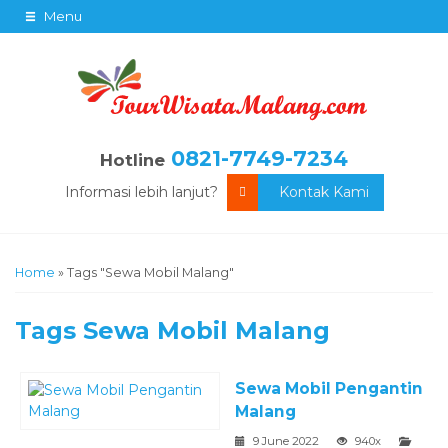
Menu
0821-7749-7234
Hotline
Informasi lebih lanjut?
Kontak Kami
Home
»
Tags "Sewa Mobil Malang"
Tags
Sewa Mobil Malang
Sewa Mobil Pengantin
Malang
9 June 2022
940x