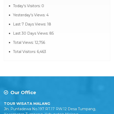
Today's Visitors:
0
Yesterday's Views:
4
Last 7 Days Views:
18
Last 30 Days Views:
85
Total Views:
12,756
Total Visitors:
6,463
Our Office
TOUR WISATA MALANG
Jln. Puntadewa No.197 RT.17 RW.12 Desa Tumpang,