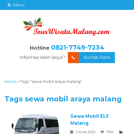
Menu
0821-7749-7234
Hotline
Informasi lebih lanjut?
Kontak Kami
Home
»
Tags "sewa mobil araya malang"
Tags
sewa mobil araya malang
Sewa Mobil ELF
Malang
3 June 2022
750x